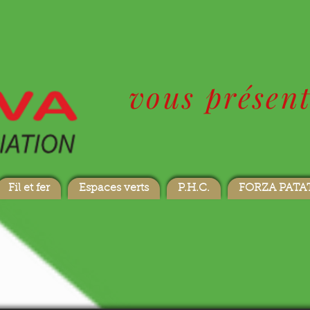
vous présente
Fil et fer
Espaces verts
P.H.C.
FORZA PATA