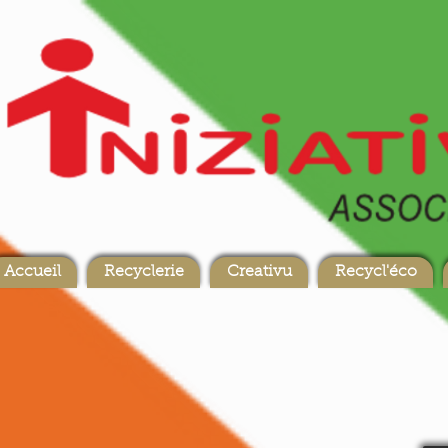
Accueil
Recyclerie
Creativu
Recycl'éco