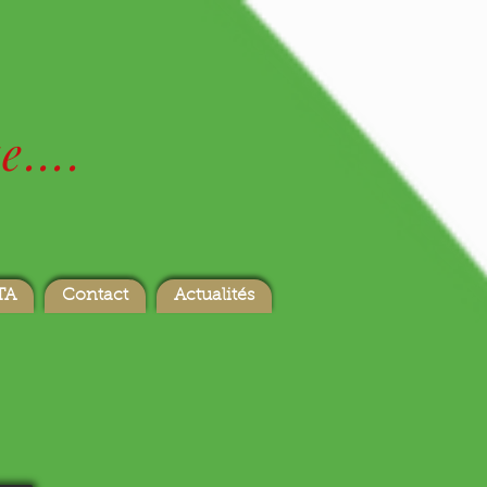
....
TA
Contact
Actualités